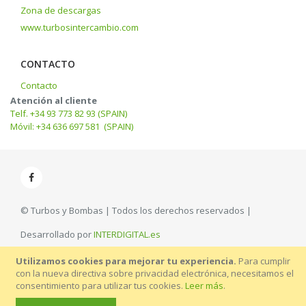
Zona de descargas
www.turbosintercambio.com
CONTACTO
Contacto
Atención al cliente
Telf. +34 93 773 82 93 (SPAIN)
Móvil: +34 636 697 581 (SPAIN)
© Turbos y Bombas | Todos los derechos reservados |
Desarrollado por
INTERDIGITAL.es
Utilizamos cookies para mejorar tu experiencia.
Para cumplir
con la nueva directiva sobre privacidad electrónica, necesitamos el
consentimiento para utilizar tus cookies.
Leer más
.