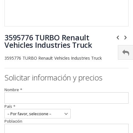
Saltar
al
3595776 TURBO Renault
comienzo
Vehicles Industries Truck
de
la
galería
3595776 TURBO Renault Vehicles Industries Truck
de
imágenes
Solicitar información y precios
Nombre
*
País
*
Población