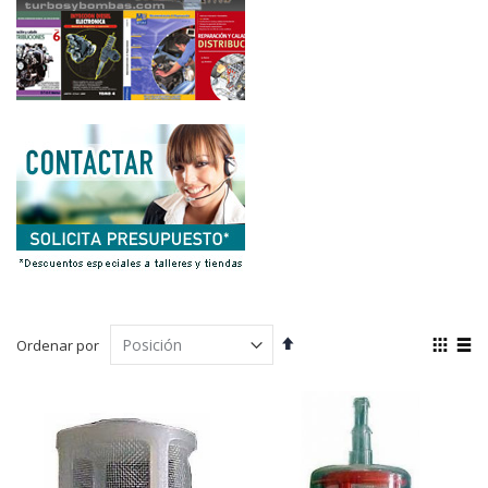
Fijar
Ver
Ordenar por
Dirección
com
Parrilla
List
Descendente