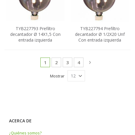
TYB227793 Prefiltro
TYB227794 Prefiltro
decantador Ø 14X1,5 Con
decantador Ø 1/2X20 Unf
entrada izquierda
Con entrada izquierda
Página
Actualmente estás leyendo página
Página
Página
Página
Página
Siguiente
1
2
3
4
Mostrar
ACERCA DE
¿Quiénes somos?