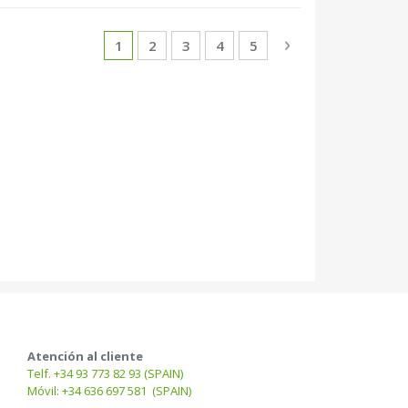
Página
Actualmente estás leyendo página
Página
Página
Página
Página
Página
Siguiente
1
2
3
4
5
Atención al cliente
Telf. +34 93 773 82 93 (SPAIN)
Móvil: +34 636 697 581 (SPAIN)