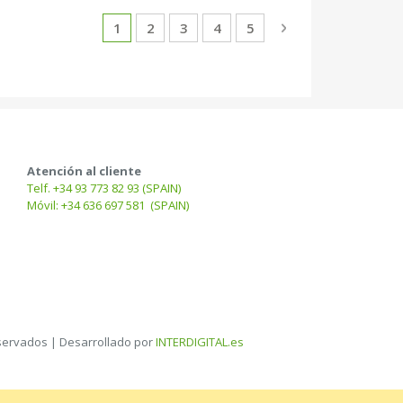
Página
Actualmente estás leyendo página
Página
Página
Página
Página
Página
Siguiente
1
2
3
4
5
Atención al cliente
Telf. +34 93 773 82 93 (SPAIN)
Móvil: +34 636 697 581 (SPAIN)
servados | Desarrollado por
INTERDIGITAL.es