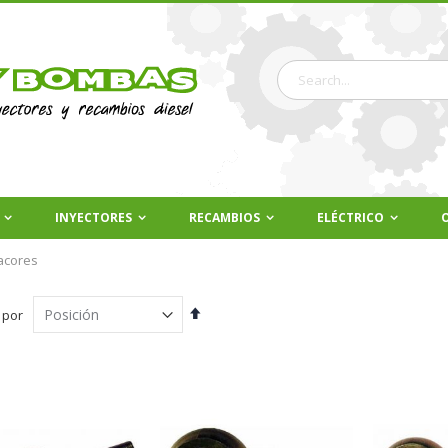
Buscar
INYECTORES
RECAMBIOS
ELÉCTRICO
racores
Fijar
 por
Dirección
Descendente