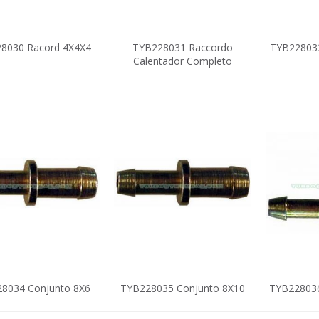
8030 Racord 4X4X4
TYB228031 Raccordo
TYB228032
Calentador Completo
8034 Conjunto 8X6
TYB228035 Conjunto 8X10
TYB228036