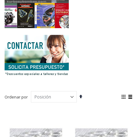
Fijar
Ver
Ordenar por
Dirección
com
Parrilla
List
Descendente