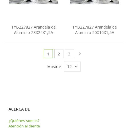
TYB227827 Arandela de
TYB227827 Arandela de
Aluminio 28X24X1,5A
Aluminio 20X10X1,5A
Página
Actualmente estás leyendo página
Página
Página
Página
Siguiente
1
2
3
Mostrar
ACERCA DE
¿Quiénes somos?
Atención al cliente