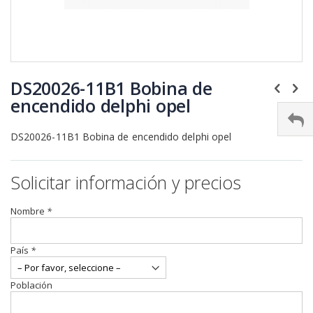
Saltar
al
DS20026-11B1 Bobina de
comienzo
encendido delphi opel
de
la
galería
DS20026-11B1 Bobina de encendido delphi opel
de
imágenes
Solicitar información y precios
Nombre
*
País
*
Población