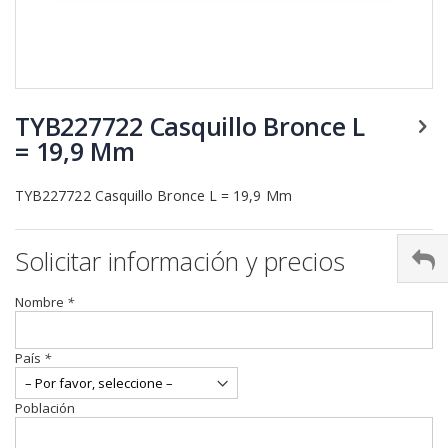
Saltar
al
TYB227722 Casquillo Bronce L
comienzo
= 19,9 Mm
de
la
galería
TYB227722 Casquillo Bronce L = 19,9 Mm
de
imágenes
Solicitar información y precios
Nombre
*
País
*
Población