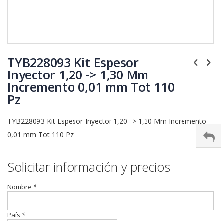
Saltar
al
TYB228093 Kit Espesor
comienzo
Inyector 1,20 -> 1,30 Mm
de
Incremento 0,01 mm Tot 110
la
galería
Pz
de
imágenes
TYB228093 Kit Espesor Inyector 1,20 -> 1,30 Mm Incremento
0,01 mm Tot 110 Pz
Solicitar información y precios
Nombre
*
País
*