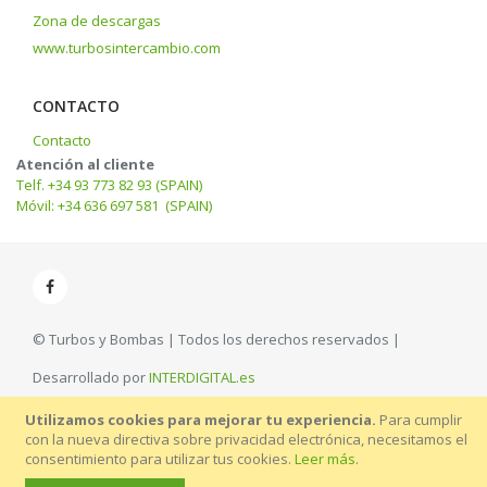
Zona de descargas
www.turbosintercambio.com
CONTACTO
Contacto
Atención al cliente
Telf. +34 93 773 82 93 (SPAIN)
Móvil: +34 636 697 581 (SPAIN)
© Turbos y Bombas | Todos los derechos reservados |
Desarrollado por
INTERDIGITAL.es
Utilizamos cookies para mejorar tu experiencia.
Para cumplir
con la nueva directiva sobre privacidad electrónica, necesitamos el
consentimiento para utilizar tus cookies.
Leer más
.