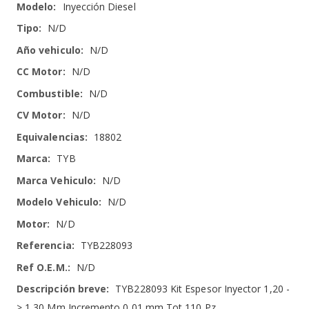
Más
Inyección Diesel
Información
N/D
N/D
N/D
N/D
N/D
18802
TYB
N/D
N/D
N/D
TYB228093
N/D
TYB228093 Kit Espesor Inyector 1,20 -
> 1,30 Mm Incremento 0,01 mm Tot 110 Pz